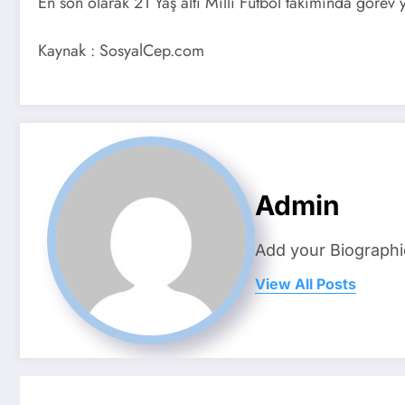
En son olarak 21 Yaş altı Milli Futbol takımında görev 
Kaynak : SosyalCep.com
Admin
Add your Biographi
View All Posts