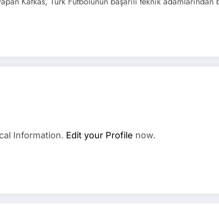
yapan Kafkas, Türk Futbolunun başarılı teknik adamlarından b
cal Information.
Edit your Profile
now.