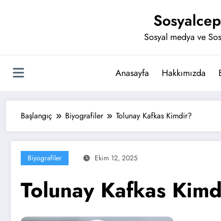
İçeriğe
Sosyalcep
atla
Sosyal medya ve Sos
Anasayfa
Hakkımızda
Başlangıç
Biyografiler
Tolunay Kafkas Kimdir?
Biyografiler
Ekim 12, 2025
Tolunay Kafkas Kimd