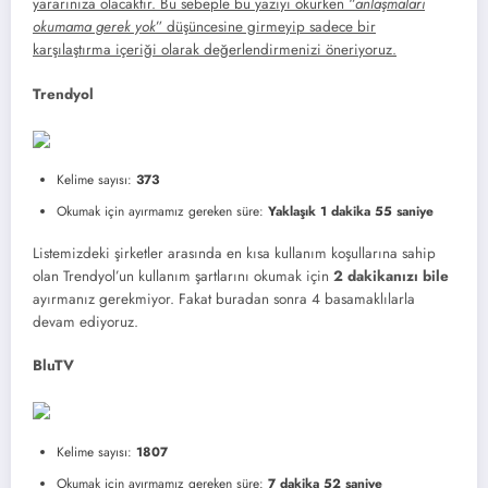
yararınıza olacaktır. Bu sebeple bu yazıyı okurken “
anlaşmaları
okumama gerek yok
” düşüncesine girmeyip sadece bir
karşılaştırma içeriği olarak değerlendirmenizi öneriyoruz.
Trendyol
Kelime sayısı:
373
Okumak için ayırmamız gereken süre:
Yaklaşık 1 dakika 55 saniye
Listemizdeki şirketler arasında en kısa kullanım koşullarına sahip
olan Trendyol’un kullanım şartlarını okumak için
2 dakikanızı bile
ayırmanız gerekmiyor. Fakat buradan sonra 4 basamaklılarla
devam ediyoruz.
BluTV
Kelime sayısı:
1807
Okumak için ayırmamız gereken süre:
7 dakika 52 saniye