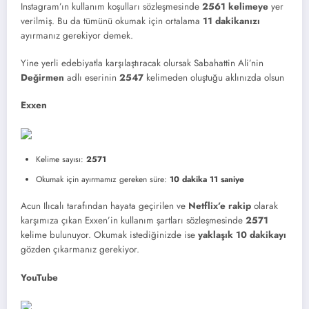
Instagram’ın kullanım koşulları sözleşmesinde
2561 kelimeye
yer
verilmiş. Bu da tümünü okumak için ortalama
11 dakikanızı
ayırmanız gerekiyor demek.
Yine yerli edebiyatla karşılaştıracak olursak Sabahattin Ali’nin
Değirmen
adlı eserinin
2547
kelimeden oluştuğu aklınızda olsun
Exxen
Kelime sayısı:
2571
Okumak için ayırmamız gereken süre:
10 dakika 11 saniye
Acun Ilıcalı tarafından hayata geçirilen ve
Netflix’e rakip
olarak
karşımıza çıkan Exxen’in kullanım şartları sözleşmesinde
2571
kelime bulunuyor. Okumak istediğinizde ise
yaklaşık 10 dakikayı
gözden çıkarmanız gerekiyor.
YouTube