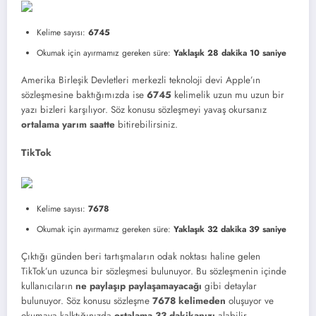
Kelime sayısı:
6745
Okumak için ayırmamız gereken süre:
Yaklaşık 28 dakika 10 saniye
Amerika Birleşik Devletleri merkezli teknoloji devi Apple’ın
sözleşmesine baktığımızda ise
6745
kelimelik uzun mu uzun bir
yazı bizleri karşılıyor. Söz konusu sözleşmeyi yavaş okursanız
ortalama yarım saatte
bitirebilirsiniz.
TikTok
Kelime sayısı:
7678
Okumak için ayırmamız gereken süre:
Yaklaşık 32 dakika 39 saniye
Çıktığı günden beri tartışmaların odak noktası haline gelen
TikTok’un uzunca bir sözleşmesi bulunuyor. Bu sözleşmenin içinde
kullanıcıların
ne paylaşıp paylaşamayacağı
gibi detaylar
bulunuyor. Söz konusu sözleşme
7678 kelimeden
oluşuyor ve
okumaya kalktığınızda
ortalama 33 dakikanızı
alabilir.