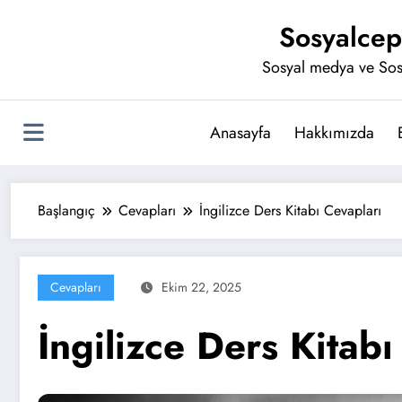
İçeriğe
Sosyalcep
atla
Sosyal medya ve Sos
Anasayfa
Hakkımızda
Başlangıç
Cevapları
İngilizce Ders Kitabı Cevapları
Cevapları
Ekim 22, 2025
İngilizce Ders Kitabı