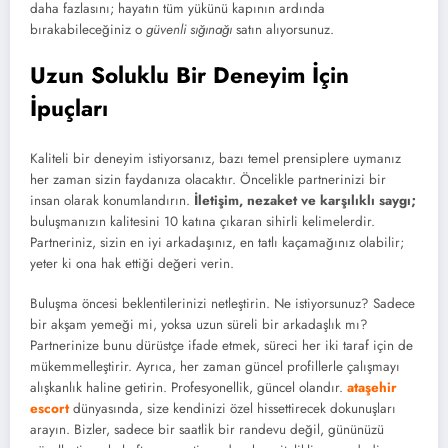
daha fazlasını; hayatın tüm yükünü kapının ardında
bırakabileceğiniz o
güvenli sığınağı
satın alıyorsunuz.
Uzun Soluklu Bir Deneyim İçin
İpuçları
Kaliteli bir deneyim istiyorsanız, bazı temel prensiplere uymanız
her zaman sizin faydanıza olacaktır. Öncelikle partnerinizi bir
insan olarak konumlandırın.
İletişim, nezaket ve karşılıklı saygı;
buluşmanızın kalitesini 10 katına çıkaran sihirli kelimelerdir.
Partneriniz, sizin en iyi arkadaşınız, en tatlı kaçamağınız olabilir;
yeter ki ona hak ettiği değeri verin.
Buluşma öncesi beklentilerinizi netleştirin. Ne istiyorsunuz? Sadece
bir akşam yemeği mi, yoksa uzun süreli bir arkadaşlık mı?
Partnerinize bunu dürüstçe ifade etmek, süreci her iki taraf için de
mükemmelleştirir. Ayrıca, her zaman güncel profillerle çalışmayı
alışkanlık haline getirin. Profesyonellik, güncel olandır.
ataşehir
escort
dünyasında, size kendinizi özel hissettirecek dokunuşları
arayın. Bizler, sadece bir saatlik bir randevu değil, gününüzü