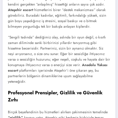
kendini gerçekten “anlaşılmış” hissettiği anların sayısı çok azdır.
Ataşehir escort
hizmetlerini birer “destek mekanizması” olarak
görebiliriz. Buradaki kadınlar, eğitimli, farkındalığı yüksek, sizin
gün boyu yaşadığınız iş stresini, sosyal baskıyı ve o bitmek
bilmeyen yorgunluğu tek bir bakışla anlayan kişilerdir.
“Sevgili tadında” dediğimiz olay, aslında bir oyun değil, o kısıtlı
zaman diliminde sanki birbirinizi yıllardır tanıyormuş gibi
hissetme becerisidir. Partneriniz, sizin bir aynanız olmaktır. Siz
neyi arıyorsanız, o size onu sunar. Eğer bir sessizliğe ihtiyacınız
varsa o sessizliğin huzurunu; eğer neşeli, coşkulu ve hayata dair bir
konuşmaya ihtiyacınız varsa o enerjiyi size verir.
Anadolu Yakası
escort
platformları içerisinde Ataşehir’i öne çıkaran şey, bu
partnerlerin bölgenin dinamiklerine uyum sağlayabilme
yeteneğidir.
Profesyonel Prensipler, Gizlilik ve Güvenlik
Zırhı
Birçok beyefendinin bu hizmetleri alırken çekinmesinin temelinde
“gizlilik”
kaygısı yatar. Ataşehir gibi herkesin birbiriyle temas