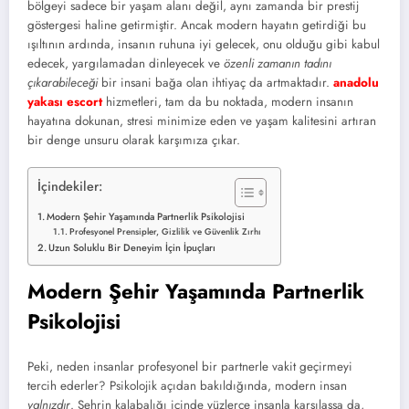
bölgeyi sadece bir yaşam alanı değil, aynı zamanda bir prestij
göstergesi haline getirmiştir. Ancak modern hayatın getirdiği bu
ışıltının ardında, insanın ruhuna iyi gelecek, onu olduğu gibi kabul
edecek, yargılamadan dinleyecek ve
özenli zamanın tadını
çıkarabileceği
bir insani bağa olan ihtiyaç da artmaktadır.
anadolu
yakası escort
hizmetleri, tam da bu noktada, modern insanın
hayatına dokunan, stresi minimize eden ve yaşam kalitesini artıran
bir denge unsuru olarak karşımıza çıkar.
İçindekiler:
Modern Şehir Yaşamında Partnerlik Psikolojisi
Profesyonel Prensipler, Gizlilik ve Güvenlik Zırhı
Uzun Soluklu Bir Deneyim İçin İpuçları
Modern Şehir Yaşamında Partnerlik
Psikolojisi
Peki, neden insanlar profesyonel bir partnerle vakit geçirmeyi
tercih ederler? Psikolojik açıdan bakıldığında, modern insan
yalnızdır
. Şehrin kalabalığı içinde yüzlerce insanla karşılaşsa da,