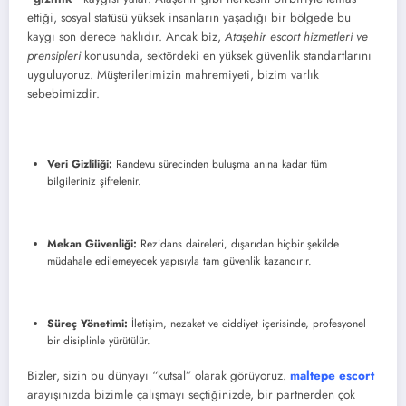
ettiği, sosyal statüsü yüksek insanların yaşadığı bir bölgede bu
kaygı son derece haklıdır. Ancak biz,
Ataşehir escort hizmetleri ve
prensipleri
konusunda, sektördeki en yüksek güvenlik standartlarını
uyguluyoruz. Müşterilerimizin mahremiyeti, bizim varlık
sebebimizdir.
Veri Gizliliği:
Randevu sürecinden buluşma anına kadar tüm
bilgileriniz şifrelenir.
Mekan Güvenliği:
Rezidans daireleri, dışarıdan hiçbir şekilde
müdahale edilemeyecek yapısıyla tam güvenlik kazandırır.
Süreç Yönetimi:
İletişim, nezaket ve ciddiyet içerisinde, profesyonel
bir disiplinle yürütülür.
Bizler, sizin bu dünyayı “kutsal” olarak görüyoruz.
maltepe escort
arayışınızda bizimle çalışmayı seçtiğinizde, bir partnerden çok