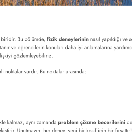
n biridir. Bu bölümde,
fizik deneylerinin
nasıl yapıldığı ve 
 tanır ve öğrencilerin konuları daha iyi anlamalarına yardım
lişkiyi gözlemleyebiliriz.
 noktalar vardır. Bu noktalar arasında:
mekle kalmaz, aynı zamanda
problem çözme becerilerini
de 
ekiştirir. Unutmayın, her deney, yeni bir keşif için bir fırsattır!