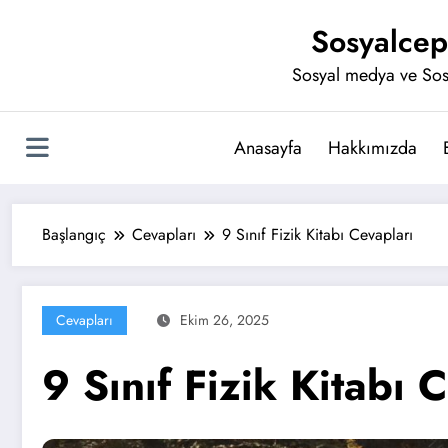
İçeriğe
Sosyalcep
atla
Sosyal medya ve Sos
Anasayfa
Hakkımızda
Başlangıç
Cevapları
9 Sınıf Fizik Kitabı Cevapları
Cevapları
Ekim 26, 2025
9 Sınıf Fizik Kitabı 